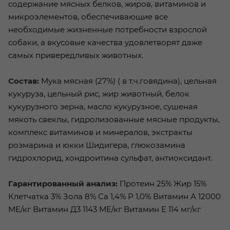
содержание мясных белков, жиров, витаминов и
микроэлементов, обеспечивающие все
необходимые жизненные потребности взрослой
собаки, а вкусовые качества удовлетворят даже
самых привередливых животных.
Состав:
Мука мясная (27%) ( в т.ч.говядина), цельная
кукуруза, цельный рис, жир животный, белок
кукурузного зерна, масло кукурузное, сушеная
мякоть свеклы, гидролизованные мясные продукты,
комплекс витаминов и минералов, экстракты
розмарина и юкки Шидигера, глюкозамина
гидрохлорид, хондроитина сульфат, антиоксидант.
Гарантированный анализ:
Протеин 25% Жир 15%
Клетчатка 3% Зола 8% Са 1,4% Р 1,0% Витамин А 12000
МЕ/кг Витамин Д3 1143 МЕ/кг Витамин Е 114 мг/кг