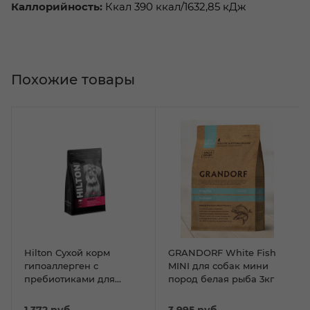
Каллорийность:
Ккал 390 ккал/1632,85 кДж
Похожие товары
Hilton Сухой корм
GRANDORF White Fish
гипоаллерген с
MINI для собак мини
пребиотиками для
пород белая рыба 3кг
собак средних и
крупных пород с
1 372
руб.
3 995
руб.