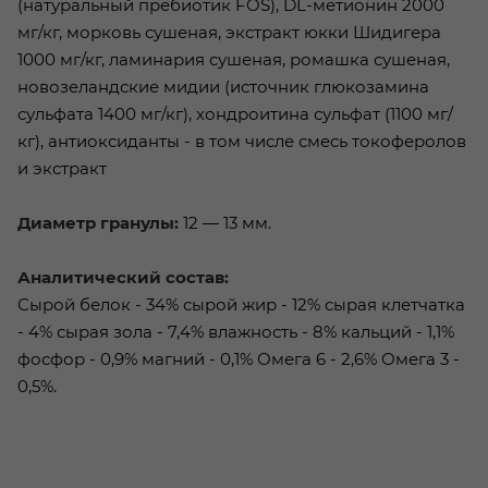
(натуральный пребиотик FOS), DL-метионин 2000
мг/кг, морковь сушеная, экстракт юкки Шидигера
1000 мг/кг, ламинария сушеная, ромашка сушеная,
новозеландские мидии (источник глюкозамина
сульфата 1400 мг/кг), хондроитина сульфат (1100 мг/
кг), антиоксиданты - в том числе смесь токоферолов
и экстракт
Диаметр гранулы:
12 — 13 мм.
Аналитический состав:
Сырой белок - 34% сырой жир - 12% сырая клетчатка
- 4% сырая зола - 7,4% влажность - 8% кальций - 1,1%
фосфор - 0,9% магний - 0,1% Омега 6 - 2,6% Омега 3 -
0,5%.