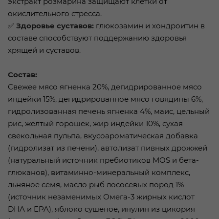
экстракт розмарина защищают клетки от
окислительного стресса.
✅
Здоровье суставов:
глюкозамин и хондроитин в
составе способствуют поддержанию здоровья
хрящей и суставов.
Состав:
Свежее мясо ягненка 20%, дегидрированное мясо
индейки 15%, дегидрированное мясо говядины 6%,
гидролизованная печень ягненка 4%, маис, цельный
рис, желтый горошек, жир индейки 10%, сухая
свекольная пульпа, вкусоароматическая добавка
(гидролизат из печени), автолизат пивных дрожжей
(натуральный источник пребиотиков MOS и бета-
глюканов), витаминно-минеральный комплекс,
льняное семя, масло рыб лососевых пород 1%
(источник незаменимых Омега-3 жирных кислот
DHA и EPA), яблоко сушеное, инулин из цикория