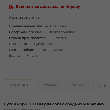
Бесплатная доставка по Кирову
Характеристики
Предназначено для
—
Для собак
Содержание зерна
—
Низкозерновой
Страна производитель
—
Россия
Вид корма
—
Сухой корм
Размер собаки
—
Все размеры
Бренд
—
Hilton
ОПИСАНИЕ
ОТЗЫВЫ
ОПЛАТА
ДОСТ
Сухой корм HILTON для собак средних и крупных