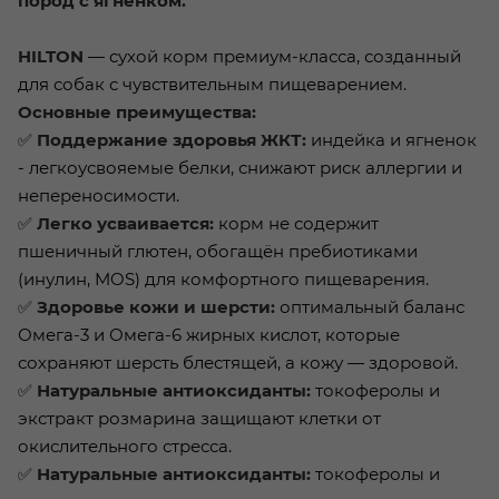
пород с ягненком.
HILTON
— сухой корм премиум-класса, созданный
для собак с чувствительным пищеварением.
Основные преимущества:
✅
Поддержание здоровья ЖКТ:
индейка и ягненок
- легкоусвояемые белки, снижают риск аллергии и
непереносимости.
✅
Легко усваивается:
корм не содержит
пшеничный глютен, обогащён пребиотиками
(инулин, MOS) для комфортного пищеварения.
✅
Здоровье кожи и шерсти:
оптимальный баланс
Омега-3 и Омега-6 жирных кислот, которые
сохраняют шерсть блестящей, а кожу — здоровой.
✅
Натуральные антиоксиданты:
токоферолы и
экстракт розмарина защищают клетки от
окислительного стресса.
✅
Натуральные антиоксиданты:
токоферолы и