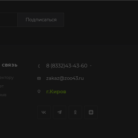
Подписаться
 СВЯЗЬ
8 (8332)43-43-60
ектору
zakaz@zoo43.ru
ет
г.Киров
зыв