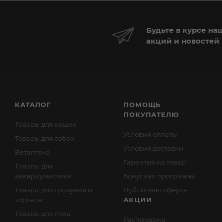
Будьте в курсе на
акций и новостей
КАТАЛОГ
ПОМОЩЬ
ПОКУПАТЕЛЮ
Товары для кошек
Условия оплаты
Товары для собак
Условия доставки
Ветаптека
Гарантия на товар
Товары для
аквариумистики
Бонусная программа
Товары для грызунов и
Публичная оферта
хорьков
АКЦИИ
Товары для птиц
Распродажа