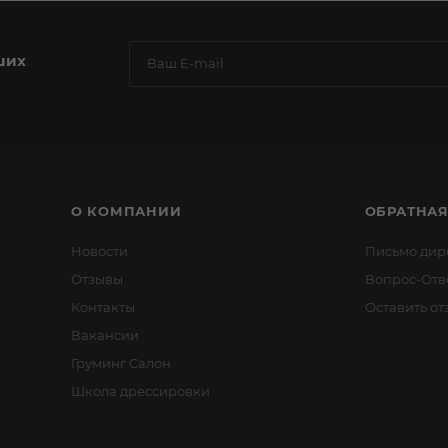
ших
О КОМПАНИИ
ОБРАТНАЯ
Новости
Письмо дир
Отзывы
Вопрос-Отв
Контакты
Оставить от
Вакансии
Груминг Салон
Школа дрессировки