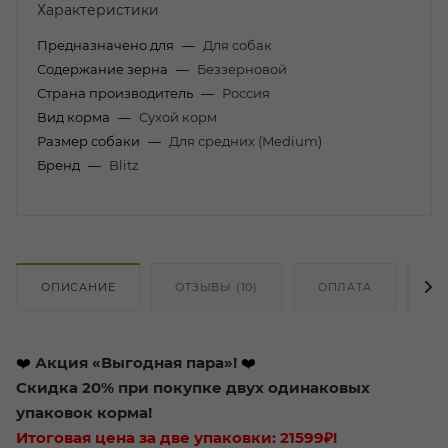
Характеристики
Предназначено для
—
Для собак
Содержание зерна
—
Беззерновой
Страна производитель
—
Россия
Вид корма
—
Сухой корм
Размер собаки
—
Для средних (Medium)
Бренд
—
Blitz
ОПИСАНИЕ
ОТЗЫВЫ (10)
ОПЛАТА
Д
❤️
Акция «Выгодная пара»!
❤️
Скидка 20% при покупке двух одинаковых
упаковок корма!
Итоговая цена за две упаковки: 21599₽!