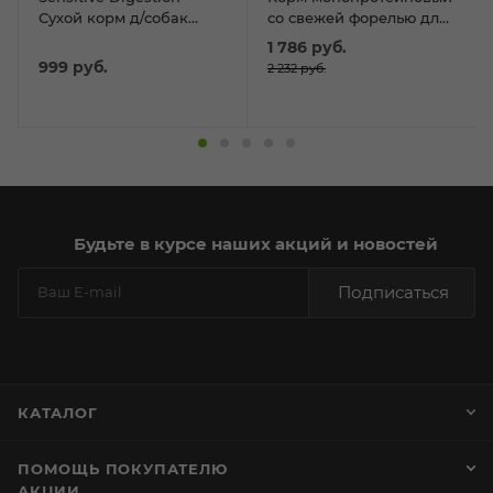
Сухой корм д/собак
со свежей форелью для
мелких пород Белая
собак сред. и круп.
1 786
руб.
Рыба с Лососем 800гр
пород
999
руб.
2 232
руб.
Будьте в курсе наших акций и новостей
Подписаться
КАТАЛОГ
ПОМОЩЬ ПОКУПАТЕЛЮ
АКЦИИ