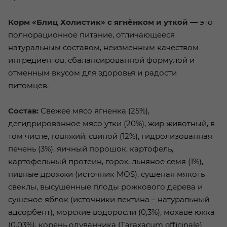
Корм «Блиц Холистик» с ягнёнком и уткой
— это
полнорационное питание, отличающееся
натуральным составом, неизменным качеством
ингредиентов, сбалансированной формулой и
отменным вкусом для здоровья и радости
питомцев.
Состав:
Свежее мясо ягненка (25%),
дегидрированное мясо утки (20%), жир животный, в
том числе, говяжий, свиной (12%), гидролизованная
печень (3%), яичный порошок, картофель,
картофельный протеин, горох, льняное семя (1%),
пивные дрожжи (источник MOS), сушеная мякоть
свеклы, высушенные плоды рожкового дерева и
сушеное яблок (источники пектина – натуральный
адсорбент), морские водоросли (0,3%), мохаве юкка
(0,03%), корень одуванчика (Taraxacum officinale)