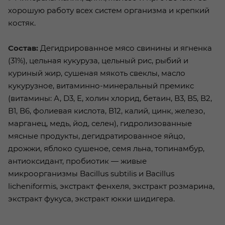
хорошую работу всех систем организма и крепкий
костяк.
Состав:
Дегидрированное мясо свинины и ягненка
(31%), цельная кукуруза, цельный рис, рыбий и
куриный жир, сушеная мякоть свеклы, масло
кукурузное, витаминно-минеральный премикс
(витамины: А, D3, Е, холин хлорид, бетаин, В3, В5, В2,
В1, В6, фолиевая кислота, В12, калий, цинк, железо,
марганец, медь, йод, селен), гидролизованные
мясные продукты, дегидратированное яйцо,
дрожжи, яблоко сушеное, семя льна, топинамбур,
антиоксидант, пробиотик — живые
микроорганизмы Bacillus subtilis и Bacillus
licheniformis, экстракт фенхеля, экстракт розмарина,
экстракт фукуса, экстракт юкки шидигера.