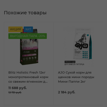
Похожие товары
АКЦИЯ
ХИТ
ВЫГОДНАЯ ПАРА -20%
Blitz Holistic Fresh 12кг
AJO Сухой корм для
монопротеиновый корм
щенков мини породы
со свежим ягненком для
Мини Паппи 2кг
собак сред.и круп.
11 688
руб.
пород
2 184
руб.
13 751
руб.