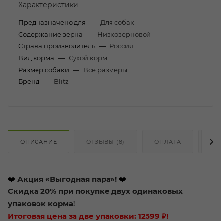
Характеристики
Предназначено для
—
Для собак
Содержание зерна
—
Низкозерновой
Страна производитель
—
Россия
Вид корма
—
Сухой корм
Размер собаки
—
Все размеры
Бренд
—
Blitz
ОПИСАНИЕ
ОТЗЫВЫ (8)
ОПЛАТА
ДО
❤️
Акция «Выгодная пара»!
❤️
Скидка 20% при покупке двух одинаковых
упаковок корма!
Итоговая цена за две упаковки: 12599 ₽!