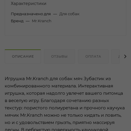
Характеристики
Предназначено для
—
Для собак
Бренд
—
Mr.Kranch
ОПИСАНИЕ
ОТЗЫВЫ
ОПЛАТА
ДОСТ
Игрушка Mr.Kranch для собак мяч Зубастик из
комбинированного материала. Интерактивная
игрушка, которая надолго увлечет вашего питомца
в веселую игру. Благодаря сочетанию разных
текстур: пористого полиуретана и прочного каучука
мячик Mr.Kranch можно не только кидать и ловить,
но и с удовольствием грызть, приятно массируя
десны. В ребристую поверхность каучуковой