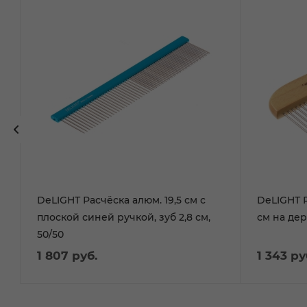
DeLIGHT Расчёска алюм. 19,5 см с
DeLIGHT 
плоской синей ручкой, зуб 2,8 см,
см на де
50/50
1 807
руб.
1 343
ру