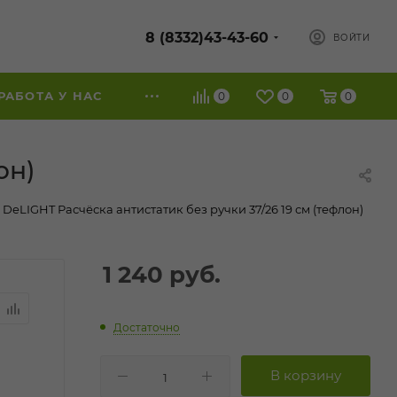
8 (8332)43-43-60
ВОЙТИ
РАБОТА У НАС
0
0
0
он)
DeLIGHT Расчёска антистатик без ручки 37/26 19 см (тефлон)
1 240
руб.
Достаточно