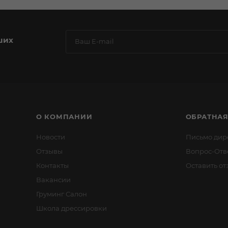
ших
О КОМПАНИИ
ОБРАТНАЯ
Новости
Письмо дир
Отзывы
Вопрос-Отв
Контакты
Оставить от
Вакансии
Груминг Салон
Школа дрессировки