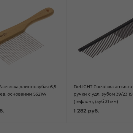
Расческа длиннозубая 6,5
DeLIGHT Расчёска антиста
рев. основании 5521W
ручки с удл. зубом 39/23 19
(тефлон), (зуб 31 мм)
б.
1 282
руб.