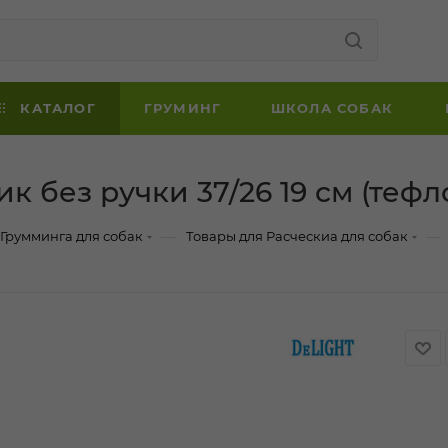
КАТАЛОГ
ГРУМИНГ
ШКОЛА СОБАК
к без ручки 37/26 19 см (тефл
—
—
 Грумминга для собак
Товары для Расческиа для собак