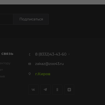
Подписаться
 СВЯЗЬ
8 (8332)43-43-60
ектору
zakaz@zoo43.ru
ет
г.Киров
зыв