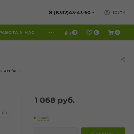
8 (8332)43-43-60
ВОЙТИ
РАБОТА У НАС
0
0
0
—
для собак
1 068
руб.
Мало