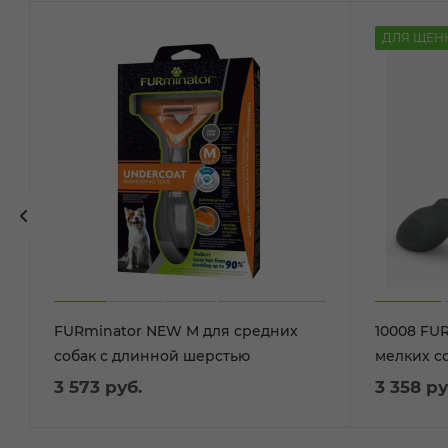
ДЛЯ ЩЕН
FURminator NEW M для средних
10008 FURm
собак с длинной шерстью
мелких с
3 573
руб.
3 358
ру