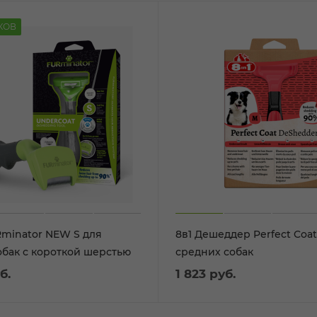
КОВ
inator NEW S для
8в1 Дешеддер Perfect Coat
обак с короткой шерстью
средних собак
б.
1 823
руб.