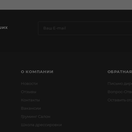
ших
О КОМПАНИИ
ОБРАТНАЯ
Новости
Письмо дир
Отзывы
Вопрос-Отв
Контакты
Оставить от
Вакансии
Груминг Салон
Школа дрессировки