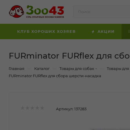
КЛУБ ХОРОШИХ ХОЗЯЕВ
АКЦИИ
FURminator FURflex для сб
—
—
—
Главная
Каталог
Товары для собак
Товары для
FURminator FURflex для сбора шерсти-насадка
Артикул:
137283