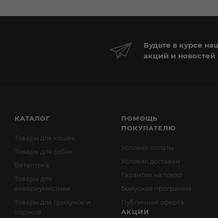
Будьте в курсе на
акций и новостей
КАТАЛОГ
ПОМОЩЬ
ПОКУПАТЕЛЮ
Товары для кошек
Условия оплаты
Товары для собак
Условия доставки
Ветаптека
Гарантия на товар
Товары для
аквариумистики
Бонусная программа
Товары для грызунов и
Публичная оферта
хорьков
АКЦИИ