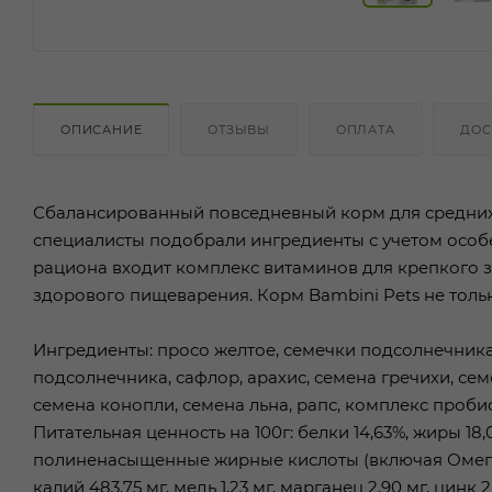
ОПИСАНИЕ
ОТЗЫВЫ
ОПЛАТА
ДОС
Сбалансированный повседневный корм для средних 
специалисты подобрали ингредиенты с учетом особе
рациона входит комплекс витаминов для крепкого з
здорового пищеварения. Корм Bambini Pets не тольк
Ингредиенты: просо желтое, семечки подсолнечника
подсолнечника, сафлор, арахис, семена гречихи, се
семена конопли, семена льна, рапс, комплекс пробио
Питательная ценность на 100г: белки 14,63%, жиры 18,0
полиненасыщенные жирные кислоты (включая Омега 3-6-
калий 483,75 мг, медь 1,23 мг, марганец 2,90 мг, цинк 2