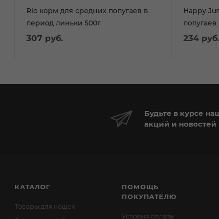
Rio корм для средних попугаев в
Happy Ju
период линьки 500г
попугаев 
307
руб.
234
руб
Будьте в курсе на
акций и новостей
КАТАЛОГ
ПОМОЩЬ
ПОКУПАТЕЛЮ
Товары для кошек
Условия оплаты