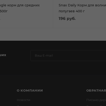
ngle корм для средних
Snax Daily Корм для волн
500г
попугаев 400 г
.
196
руб.
ших
О КОМПАНИИ
ОБРАТНАЯ
Новости
Письмо дир