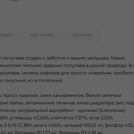
ТАВКА
КАК КУПИТЬ
НАЛИЧИЕ
попугаев создан с заботой о ваших малышах. Наши
нностей питания средних попугаев в дикой природе. В 
доровья, семена сафлора для яркого оперения, пробиот
о вкусный, но и полезный.
, просо красное, семя канареечное, белые семечки
мена пайзы, витаминное печенье, юкка шидигера, рис пад
тиков, натуральный адсорбент - дрожжи (S.cerevisae).
8%, углеводы 43,26%, клетчатка 7,37%, зола 3,53%,
9) 12,38%, влага 4,50%, кальций 100,12 мг, фосфор 435,
,42 мг, Витамин В1 1,73 мг, Витамин В3 0,18 мг.