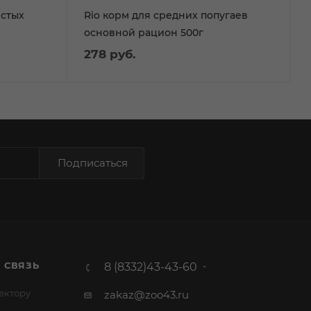
истых
Rio корм для средних попугаев
основной рацион 500г
278
руб.
Подписаться
 СВЯЗЬ
8 (8332)43-43-60
ектору
zakaz@zoo43.ru