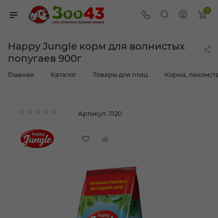
0
Happy Jungle корм для волнистых
попугаев 900г
—
—
—
Главная
Каталог
Товары для птиц
Корма, лакомст
Артикул:
J120