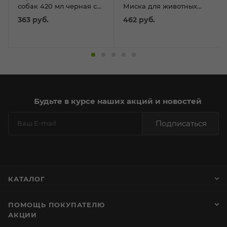
собак 420 мл черная с
Миска для животных
лапками
керамическая "Сытый
363
руб.
462
руб.
кот", 0.35л
Будьте в курсе наших акций и новостей
Подписаться
КАТАЛОГ
ПОМОЩЬ ПОКУПАТЕЛЮ
АКЦИИ