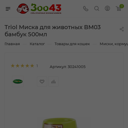
0
Triol Миска для животных ВМ03
бамбук 500мл
—
—
—
Главная
Каталог
Товары для кошек
Миски, корму
1
Артикул:
30241005