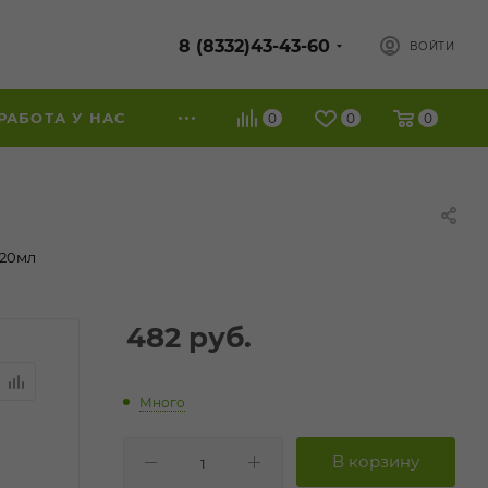
8 (8332)43-43-60
ВОЙТИ
РАБОТА У НАС
0
0
0
120мл
482
руб.
Много