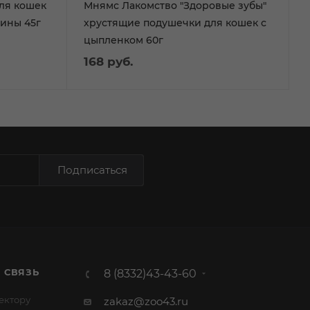
ля кошек
Мнямс Лакомство "Здоровые зубы"
дины 45г
хрустящие подушечки для кошек с
цыпленком 60г
168
руб.
Подписаться
 СВЯЗЬ
8 (8332)43-43-60
ектору
zakaz@zoo43.ru