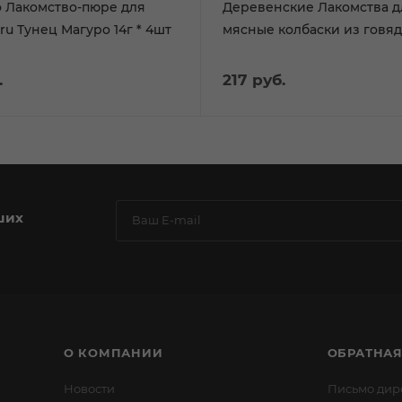
o Лакомство-пюре для
Деревенские Лакомства д
ru Тунец Магуро 14г * 4шт
мясные колбаски из говя
.
217
руб.
ших
О КОМПАНИИ
ОБРАТНАЯ
Новости
Письмо дир