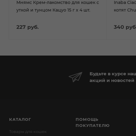
Мнямс Крем-лакомство для кошек с
Inaba Cia
уткой и тунцом Кацуо 15 г х 4 шт.
котят Chu
227
руб.
340
руб
Будьте в курсе на
акций и новостей
КАТАЛОГ
ПОМОЩЬ
ПОКУПАТЕЛЮ
Товары для кошек