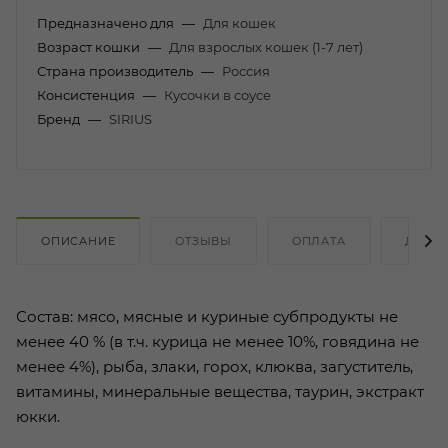
Предназначено для
—
Для кошек
Возраст кошки
—
Для взрослых кошек (1-7 лет)
Страна производитель
—
Россия
Консистенция
—
Кусочки в соусе
Бренд
—
SIRIUS
ОПИСАНИЕ
ОТЗЫВЫ
ОПЛАТА
ДОСТ
Состав: мясо, мясные и куриные субпродукты не
менее 40 % (в т.ч. курица не менее 10%, говядина не
менее 4%), рыба, злаки, горох, клюква, загуститель,
витамины, минеральные вещества, таурин, экстракт
юкки.