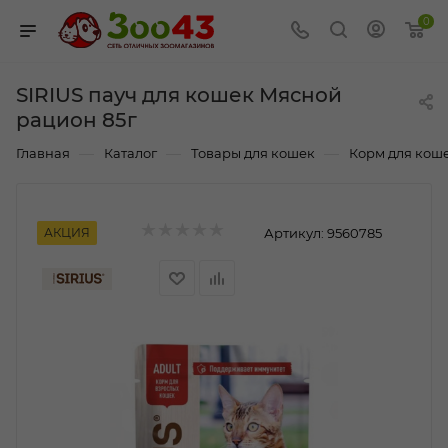
0
SIRIUS пауч для кошек Мясной
рацион 85г
—
—
—
Главная
Каталог
Товары для кошек
Корм для кош
АКЦИЯ
Артикул:
9560785