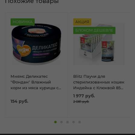
Похожие товары
НОВИНКА
АКЦИЯ
БЛОКОМ ДЕШЕВЛЕ
Мнямс Деликатес
Blitz Паучи для
"Фондан" Влажный
стерилизованных кошек
корм из мяса курицы с
Индейка с Клюквой 85г
маслом криля для
(1*24шт)
1 977
руб.
кошек 80г
154
руб.
2 081
руб.