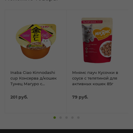
Inaba Ciao Kinnodashi
Мнямс пауч Кусочки в
cup Консерва д/кошек
соусе с телятиной для
Тунец Магуро с
активных кошек 85г
морским гребешком 70г
201
руб.
79
руб.