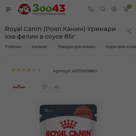
0
Royal Canin (Роял Канин) Уринари
кэа фелин в соусе 85г
—
—
—
Главная
Каталог
Товары для кошек
Корм для кош
1
Артикул:
41570008A0