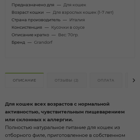
Предназначено для
—
Для кошек
Возраст кошки
—
Для взрослых кошек (1-7 лет)
Страна производитель
—
Италия
Консистенция
—
Кусочки в соусе
Описание кратко
—
Вес: 70гр.
Бренд
—
Grandorf
ОПИСАНИЕ
ОТЗЫВЫ (2)
ОПЛАТА
ДО
Для кошек всех возрастов с нормальной
активностью, чувствительным пищеварением
или склонных к аллергии.
Полностью натуральное питание для кошек из
отборного филе, приготовленное в собственном