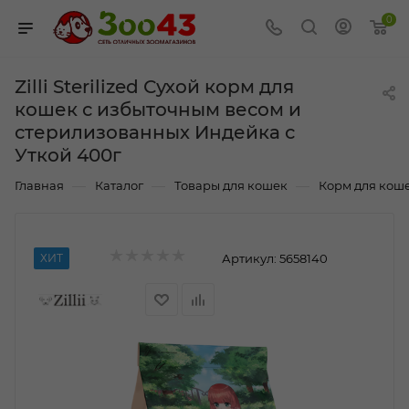
0
Zilli Sterilized Сухой корм для
кошек с избыточным весом и
стерилизованных Индейка с
Уткой 400г
—
—
—
Главная
Каталог
Товары для кошек
Корм для кош
ХИТ
Артикул:
5658140