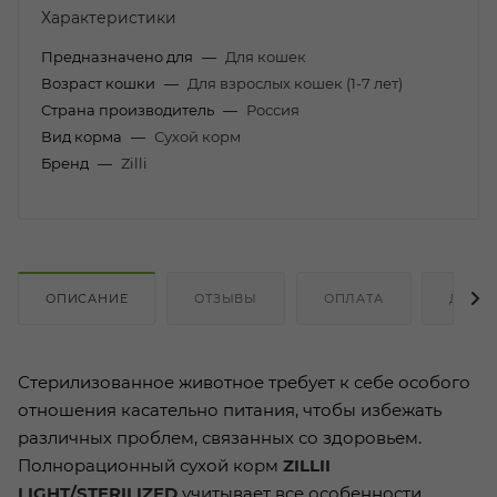
Характеристики
Предназначено для
—
Для кошек
Возраст кошки
—
Для взрослых кошек (1-7 лет)
Страна производитель
—
Россия
Вид корма
—
Сухой корм
Бренд
—
Zilli
ОПИСАНИЕ
ОТЗЫВЫ
ОПЛАТА
ДОСТ
Стерилизованное животное требует к себе особого
отношения касательно питания, чтобы избежать
различных проблем, связанных со здоровьем.
Полнорационный сухой корм
ZILLII
LIGHT/STERILIZED
учитывает все особенности