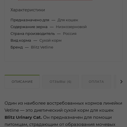
Характеристики
Предназначено для
—
Для кошек
Содержание зерна
—
Низкозерновой
Страна производитель
—
Россия
Вид корма
—
Сухой корм
Бренд
—
Blitz Vetline
ОПИСАНИЕ
ОТЗЫВЫ (6)
ОПЛАТА
ДО
Один из наиболее востребованных кормов линейки
Vetline — это диетический сухой корм для кошек
Blitz Urinary Cat.
Он предназначен для помощи
питомцам, страдающим от образования мочевых