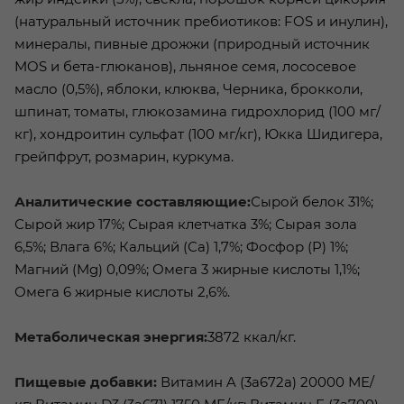
(натуральный источник пребиотиков: FOS и инулин),
минералы, пивные дрожжи (природный источник
MOS и бета-глюканов), льняное семя, лососевое
масло (0,5%), яблоки, клюква, Черника, брокколи,
шпинат, томаты, глюкозамина гидрохлорид (100 мг/
кг), хондроитин сульфат (100 мг/кг), Юкка Шидигера,
грейпфрут, розмарин, куркума.
Аналитические составляющие:
Сырой белок 31%;
Сырой жир 17%; Сырая клетчатка 3%; Сырая зола
6,5%; Влага 6%; Кальций (Са) 1,7%; Фосфор (P) 1%;
Магний (Mg) 0,09%; Омега 3 жирные кислоты 1,1%;
Омега 6 жирные кислоты 2,6%.
Метаболическая энергия:
3872 ккал/кг.
Пищевые добавки:
Витамин A (3a672a) 20000 МЕ/