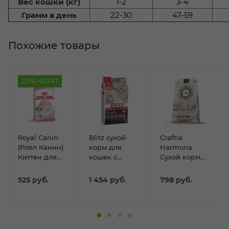
Вес кошки (кг)
1-2
3-4
Грамм в день
22-30
47-59
Похожие товары
ДЛЯ КОТЯТ
Royal Canin
Blitz сухой
Craftia
(Роял Канин)
корм для
Harmona
Киттен для
кошек с
Сухой корм
Котят 300г
Говядиной 2кг
для взрослых
ных
кошек из утки
525
руб.
1 454
руб.
798
руб.
и индейки
320гр