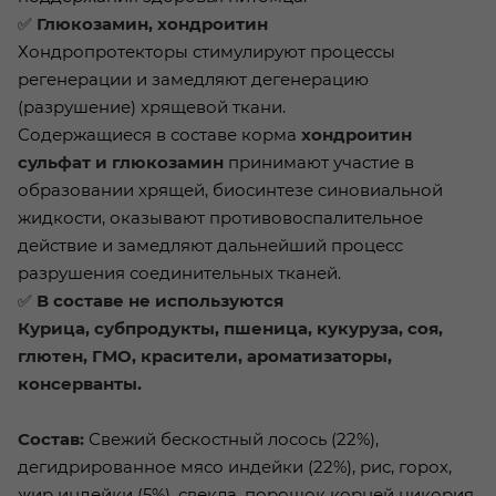
✅
Глюкозамин, хондроитин
Хондропротекторы стимулируют процессы
регенерации и замедляют дегенерацию
(разрушение) хрящевой ткани.
Содержащиеся в составе корма
хондроитин
сульфат и глюкозамин
принимают участие в
образовании хрящей, биосинтезе синовиальной
жидкости, оказывают противовоспалительное
действие и замедляют дальнейший процесс
разрушения соединительных тканей.
✅
В составе не используются
Курица, субпродукты, пшеница, кукуруза, соя,
глютен, ГМО, красители, ароматизаторы,
консерванты.
Состав:
Свежий бескостный лосось (22%),
дегидрированное мясо индейки (22%), рис, горох,
жир индейки (5%), свекла, порошок корней цикория