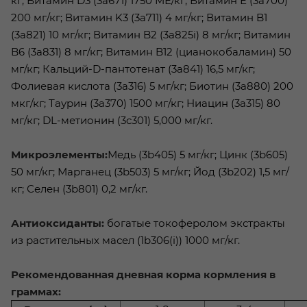
кг; Витамин D3 (3a671) 1750 МЕ/кг; Витамин Е (3a700)
200 мг/кг; Витамин K3 (3a711) 4 мг/кг; Витамин B1
(3a821) 10 мг/кг; Витамин B2 (3a825i) 8 мг/кг; Витамин
B6 (3a831) 8 мг/кг; Витамин B12 (цианокобаламин) 50
мг/кг; Кальций-D-пантотенат (3a841) 16,5 мг/кг;
Фолиевая кислота (3a316) 5 мг/кг; Биотин (3a880) 200
мкг/кг; Таурин (3a370) 1500 мг/кг; Ниацин (3a315) 80
мг/кг; DL-метионин (3c301) 5,000 мг/кг.
Микроэлементы:
Медь (3b405) 5 мг/кг; Цинк (3b605)
50 мг/кг; Марганец (3b503) 5 мг/кг; Йод (3b202) 1,5 мг/
кг; Селен (3b801) 0,2 мг/кг.
Антиоксиданты:
богатые токоферолом экстракты
из растительных масел (1b306(i)) 1000 мг/кг.
Рекомендованная дневная корма кормления в
граммах: