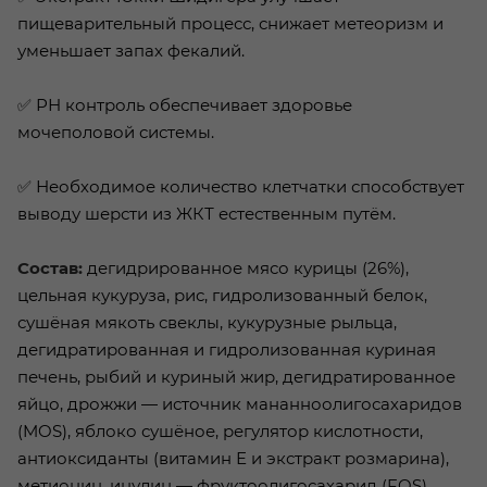
пищеварительный процесс, снижает метеоризм и
уменьшает запах фекалий.
✅ РН контроль обеспечивает здоровье
мочеполовой системы.
✅ Необходимое количество клетчатки способствует
выводу шерсти из ЖКТ естественным путём.
Состав:
дегидрированное мясо курицы (26%),
цельная кукуруза, рис, гидролизованный белок,
сушёная мякоть свеклы, кукурузные рыльца,
дегидратированная и гидролизованная куриная
печень, рыбий и куриный жир, дегидратированное
яйцо, дрожжи — источник мананноолигосахаридов
(MOS), яблоко сушёное, регулятор кислотности,
антиоксиданты (витамин Е и экстракт розмарина),
метионин, инулин — фруктоолигосахарид (FOS),