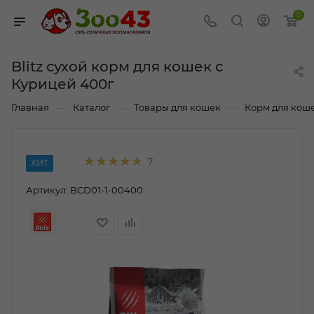
0
Blitz сухой корм для кошек с
Курицей 400г
—
—
—
Главная
Каталог
Товары для кошек
Корм для кош
7
ХИТ
Артикул:
BCD01-1-00400