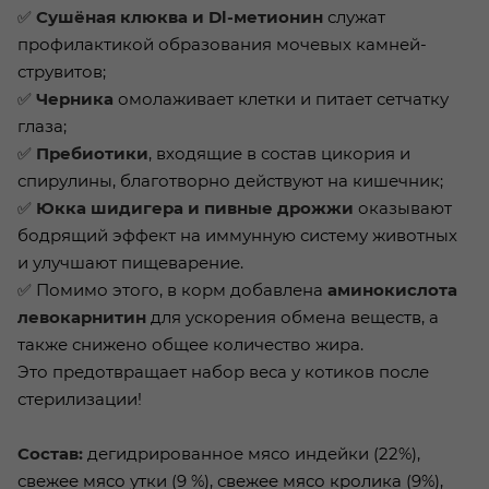
✅
Сушёная клюква и Dl-метионин
служат
профилактикой образования мочевых камней-
струвитов;
✅
Черника
омолаживает клетки и питает сетчатку
глаза;
✅
Пребиотики
, входящие в состав цикория и
спирулины, благотворно действуют на кишечник;
✅
Юкка шидигера и пивные дрожжи
оказывают
бодрящий эффект на иммунную систему животных
и улучшают пищеварение.
✅ Помимо этого, в корм добавлена
аминокислота
левокарнитин
для ускорения обмена веществ, а
также снижено общее количество жира.
Это предотвращает набор веса у котиков после
стерилизации!
Состав:
дегидрированное мясо индейки (22%),
свежее мясо утки (9 %), свежее мясо кролика (9%),