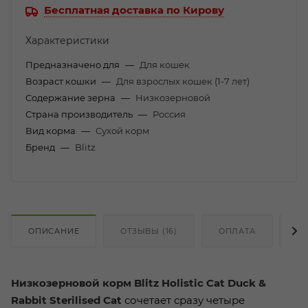
Бесплатная доставка по Кирову
Характеристики
Предназначено для
—
Для кошек
Возраст кошки
—
Для взрослых кошек (1-7 лет)
Содержание зерна
—
Низкозерновой
Страна производитель
—
Россия
Вид корма
—
Сухой корм
Бренд
—
Blitz
ОПИСАНИЕ
ОТЗЫВЫ (16)
ОПЛАТА
Д
Низкозерновой корм Blitz Holistic Cat Duck &
Rabbit Sterilised Cat
сочетает сразу четыре