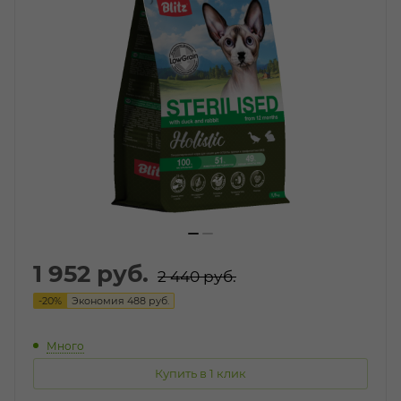
1 952
руб.
2 440
руб.
-
20
%
Экономия
488
руб.
Много
Купить в 1 клик