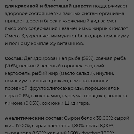
для красивой и блестящей шерсти
поддерживает
здоровое состояние 7-и важных систем организма,
придает шерсти блеск и ухоженный вид за счет
высокого содержания незаменимых жирных кислот
Омега-3, укрепляет иммунитет благодаря псиллиуму
и полному комплексу витаминов.
Состав:
Дегидрированная рыба (58%), свежая рыба
(20%), цельный зеленый горошек, сладкий
картофель, рыбий жир (масло сельди), инулин,
псиллиум, пивные дрожжи, семена конопли
посевной, фруктоолигосахариды, порошок алоэ
вера (0,1%), глюкозамин, куркума, гвоздика, волокна
лимона (0,05%), сок юкки Шидигера.
Аналитический состав:
Сырой белок 38,00%; сырой
жир 17,00%; сырая клетчатка 1,80%; влага 8,00%;
сырая зола 8,50%; кальций 1,60%; фосфор 1,20%;