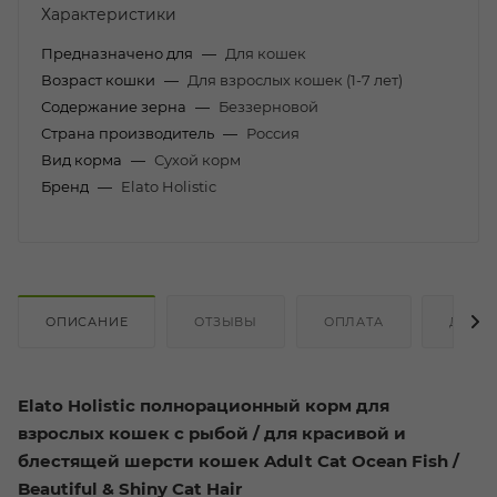
Характеристики
Предназначено для
—
Для кошек
Возраст кошки
—
Для взрослых кошек (1-7 лет)
Содержание зерна
—
Беззерновой
Страна производитель
—
Россия
Вид корма
—
Сухой корм
Бренд
—
Elato Holistic
ОПИСАНИЕ
ОТЗЫВЫ
ОПЛАТА
ДОСТ
Elato Holistic полнорационный корм для
взрослых кошек с рыбой / для красивой и
блестящей шерсти кошек Adult Cat Ocean Fish /
Beautiful & Shiny Cat Hair