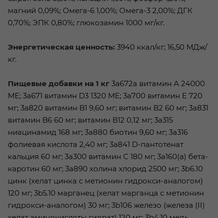
магний 0,09%; Омега-6 1,00%; Омега-3 2,00%; ДГК
0,70%; ЭПК 0,80%; глюкозамин 1000 мг/кг.
Энергетическая ценность:
3940 ккал/кг; 16,50 МДж/
кг.
Пищевые добавки на 1 кг
3a672a витамин A 24000
МЕ; 3a671 витамин D3 1320 МЕ; 3a700 витамин Е 720
мг; 3a820 витамин B1 9,60 мг; витамин В2 60 мг; 3a831
витамин B6 60 мг; витамин В12 0,12 мг; 3а315
ниацинамид 168 мг; 3a880 биотин 9,60 мг; 3a316
фолиевая кислота 2,40 мг; 3a841 D-пантотенат
кальция 60 мг; 3a300 витамин С 180 мг; 3a160(a) бета-
каротин 60 мг; 3a890 холина хлорид 2500 мг; 3b6.10
цинк (хелат цинка с метионин гидрокси-аналогом)
120 мг; 3b5.10 марганец (хелат марганца с метионин
гидрокси-аналогом) 30 мг; 3b106 железо (железа (II)
хелат аминокислоты гидрат) 120 мг; 3b4.10 медь