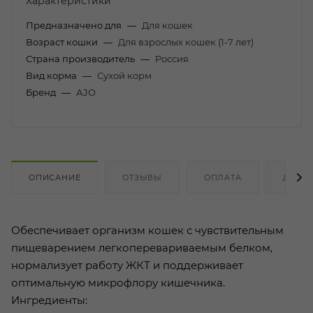
Характеристики
Предназначено для
—
Для кошек
Возраст кошки
—
Для взрослых кошек (1-7 лет)
Страна производитель
—
Россия
Вид корма
—
Сухой корм
Бренд
—
АJO
ОПИСАНИЕ
ОТЗЫВЫ
ОПЛАТА
ДОСТ
Обеспечивает организм кошек с чувствительным
пищеварением легкоперевариваемым белком,
нормализует работу ЖКТ и поддерживает
оптимальную микрофлору кишечника.
Ингредиенты: