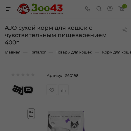
0
AJO сухой корм для кошек с
чувствительным пищеварением
400г
—
—
—
Главная
Каталог
Товары для кошек
Корм для кош
Артикул:
560198