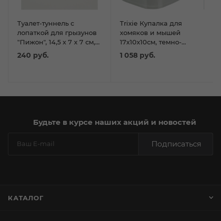
Туалет-туннель с
Trixie Купалка для
лопаткой для грызунов
хомяков и мышей
"Пижон", 14,5 х 7 х 7 см,
17х10х10см, темно-
жёлтый
синий/бирюзовый
240
руб.
1 058
руб.
Будьте в курсе наших акций и новостей
Подписаться
КАТАЛОГ