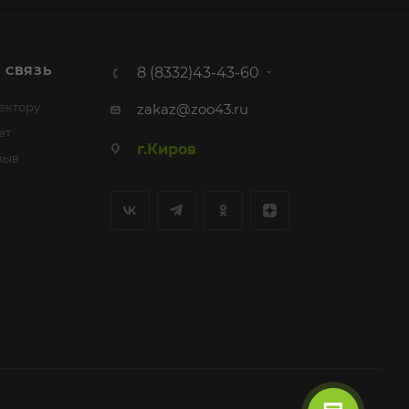
 СВЯЗЬ
8 (8332)43-43-60
ектору
zakaz@zoo43.ru
ет
г.Киров
зыв