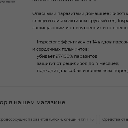
Опасными паразитами домашнее животное 
клещи и глисты активны круглый год. Ins
защищающим и от внутренних и от внешн
Inspector эффективен от 14 видов парази
и сердечных гельминтов;
убивает 97-100% паразитов;
защитит от рецидивов до 4 месяцев;
подходит для собак и кошек всех пород 
ор в нашем магазине
кровососущих паразитов (Блохи, клещи и т.п.)
16
Средства от в