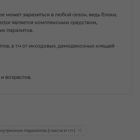
может заразиться в любой сезон, ведь блохи,
pector является комплексным средством,
их паразитов.
тов, в т.ч от иксодовых, демодекозных клещей
и возрастов.
нутренних паразитов (глисты и т.п.)
16