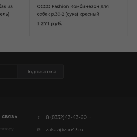
ак из
ОССО Fashion Комбинезон для
ель)
собак р.30-2 (сука) красный
1 271
руб.
Подписаться
 СВЯЗЬ
8 (8332)43-43-60
ектору
zakaz@zoo43.ru