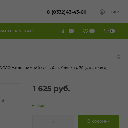
8 (8332)43-43-60
ВОЙТИ
РАБОТА У НАС
0
0
0
ОССО Жилет зимний для собак Аляска р.30 (салатовый)
1 625
руб.
Мало