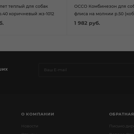
ет теплый для собак
ОССО Комбинезон для соб
р.40 коричневый жз-1012
флиса на молнии р.50 (коб
б.
1 982
руб.
ших
О КОМПАНИИ
ОБРАТНАЯ
Новости
Письмо дир