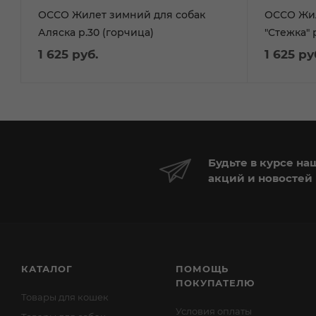
ОССО Жилет зимний для собак
ОССО Жил
Аляска р.30 (горчица)
"Стежка" 
1 625
руб.
1 625
ру
Будьте в курсе на
акций и новостей
КАТАЛОГ
ПОМОЩЬ
ПОКУПАТЕЛЮ
Товары для кошек
Условия оплаты