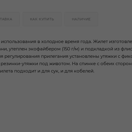
ТАВКА
КАК КУПИТЬ
НАЛИЧИЕ
 использования в холодное время года. Жилет изготовле
и, утеплен экофайбером (150 г/м) и подкладкой из фли
для регулирования прилегания установлены утяжки с фик
т резинки-утяжки под животом. На спинке с обеих сторо
ета подходит и для сук, и для кобелей.