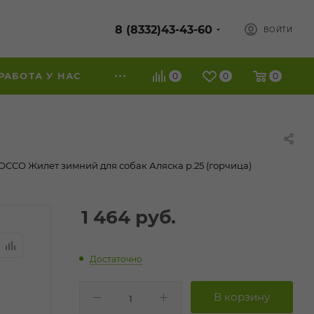
8 (8332)43-43-60
ВОЙТИ
РАБОТА У НАС
0
0
0
ОССО Жилет зимний для собак Аляска р.25 (горчица)
1 464
руб.
Достаточно