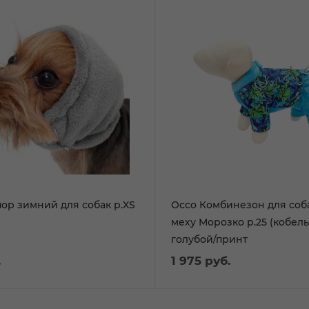
ор зимний для собак р.XS
Оссо Комбинезон для соб
меху Морозко р.25 (кобель
голубой/принт
.
1 975
руб.