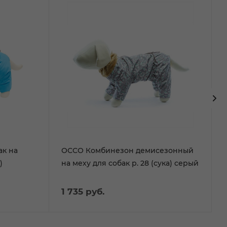
ак на
ОССО Комбинезон демисезонный
)
на меху для собак р. 28 (сука) серый
1 735
руб.