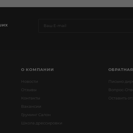
ших
О КОМПАНИИ
ОБРАТНАЯ
Новости
Письмо дир
Отзывы
Вопрос-Отв
Контакты
Оставить от
Вакансии
Груминг Салон
Школа дрессировки