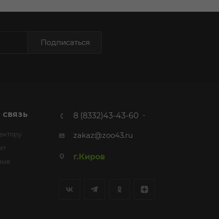
Подписаться
 СВЯЗЬ
8 (8332)43-43-60
ектору
zakaz@zoo43.ru
ет
г.Киров
зыв