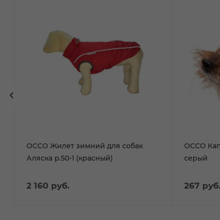
ОССО Жилет зимний для собак
ОССО Кап
Аляска р.50-1 (красный)
серый
2 160
руб.
267
руб