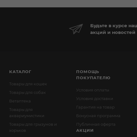
Будьте в курсе на
акций и новостей
КАТАЛОГ
ПОМОЩЬ
ПОКУПАТЕЛЮ
Товары для кошек
Условия оплаты
Товары для собак
Условия доставки
Ветаптека
Гарантия на товар
Товары для
аквариумистики
Бонусная программа
Товары для грызунов и
Публичная оферта
хорьков
АКЦИИ