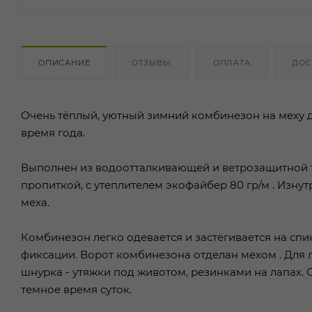
ОПИСАНИЕ
ОТЗЫВЫ
ОПЛАТА
ДОС
Очень тёплый, уютный зимний комбинезон на меху д
время года.
Выполнен из водоотталкивающей и ветрозащитной т
пропиткой, с утеплителем экофайбер 80 гр/м . Изн
меха.
Комбинезон легко одевается и застёгивается на сп
фиксации. Ворот комбинезона отделан мехом . Для
шнурка - утяжки под животом, резинками на лапах.
темное время суток.