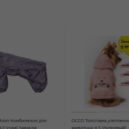
hion Комбинезон для
ОССО Толстовка утепленн
0-2 (сука) лаванда
животных р.S (пудровый)