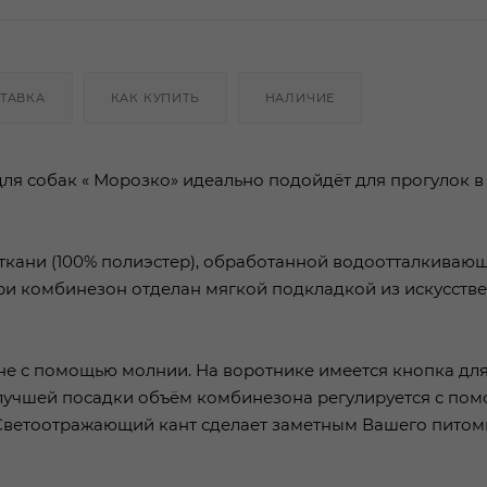
ТАВКА
КАК КУПИТЬ
НАЛИЧИЕ
ля собак « Морозко» идеально подойдёт для прогулок в
кани (100% полиэстер), обработанной водоотталкивающ
утри комбинезон отделан мягкой подкладкой из искусств
ине с помощью молнии. На воротнике имеется кнопка дл
 лучшей посадки объём комбинезона регулируется с по
 Светоотражающий кант сделает заметным Вашего питом