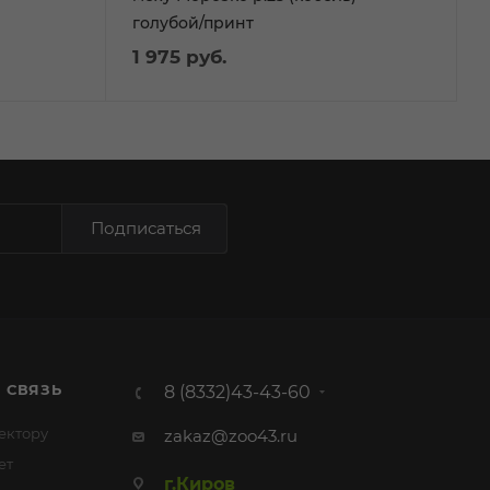
голубой/принт
1 975
руб.
Подписаться
 СВЯЗЬ
8 (8332)43-43-60
ектору
zakaz@zoo43.ru
ет
г.Киров