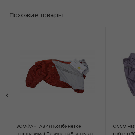
Похожие товары
ЗООФАНТАЗИЯ Комбинезон
ОССО Fas
(осень-зима) Пекинес 4,5 кг (сука)
собак р.3