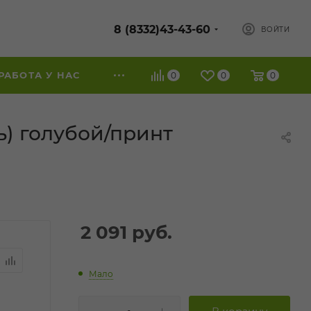
8 (8332)43-43-60
ВОЙТИ
РАБОТА У НАС
0
0
0
ь) голубой/принт
2 091
руб.
Мало