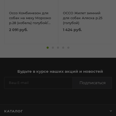
Оссо Комбинезон для
ОССО Жилет зимний
собак на меху Морозко
для собак Аляска р.25
р.28 (кобель) голубой/
(голубой)
принт
2 091
руб.
1 424
руб.
Будьте в курсе наших акций и новостей
Подписаться
КАТАЛОГ