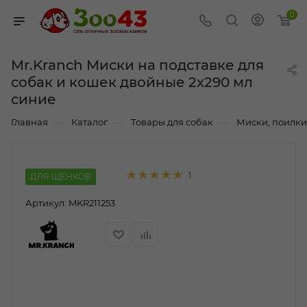
0
Mr.Kranch Миски на подставке для
собак и кошек двойные 2x290 мл
синие
—
—
—
Главная
Каталог
Товары для собак
Миски, поилки
1
ДЛЯ ЩЕНКОВ
Артикул:
MKR211253