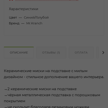
Характеристики
Цвет
—
Синий/Голубой
Бренд
—
Mr.Kranch
ОПИСАНИЕ
ОТЗЫВЫ (1)
ОПЛАТА
ДО
Керамические миски на подставке с милым
дизайном - стильное дополнение вашего интерьера.
→2 керамические миски на подставке
→чёрная металлическая подставка с порошковым
покрытием
→не скользит благодаря резиновым ножкам