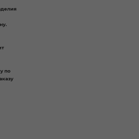
зделия
ну.
ит
у по
аказу