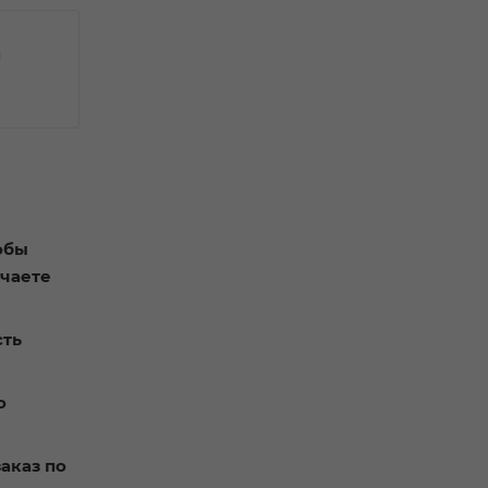
м
обы
учаете
сть
о
аказ по