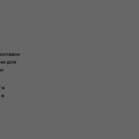
доставок
ни для
ры
 в
 в