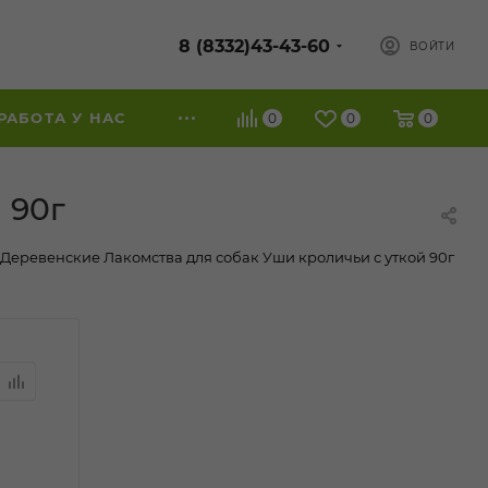
8 (8332)43-43-60
ВОЙТИ
РАБОТА У НАС
0
0
0
 90г
Деревенские Лакомства для собак Уши кроличьи с уткой 90г