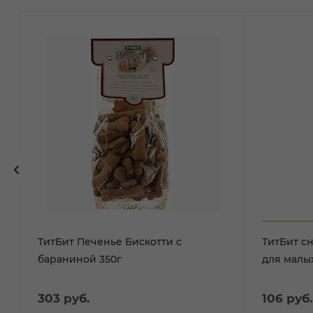
ТитБит Печенье Бискотти с
ТитБит с
бараниной 350г
для малых
303
руб.
106
руб.