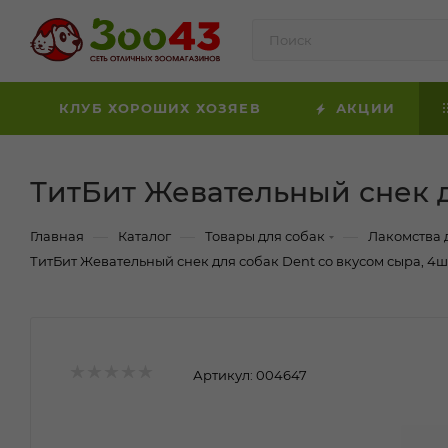
КЛУБ ХОРОШИХ ХОЗЯЕВ
АКЦИИ
ТитБит Жевательный снек д
—
—
—
Главная
Каталог
Товары для собак
Лакомства 
ТитБит Жевательный снек для собак Dent со вкусом сыра, 4ш
Артикул:
004647