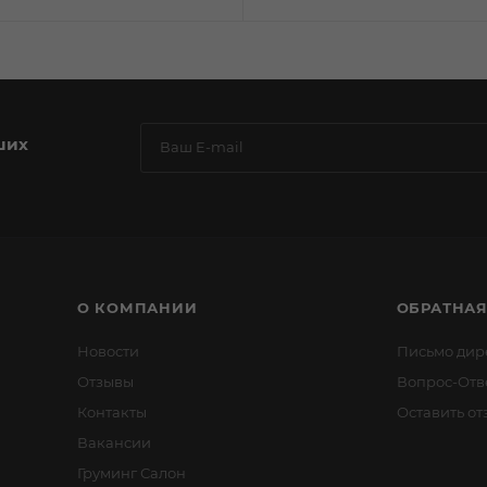
ших
О КОМПАНИИ
ОБРАТНАЯ
Новости
Письмо дир
Отзывы
Вопрос-Отв
Контакты
Оставить от
Вакансии
Груминг Салон