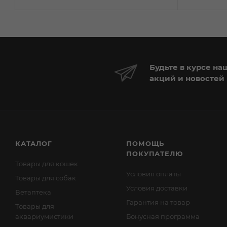
Будьте в курсе на
акций и новостей
КАТАЛОГ
ПОМОЩЬ
ПОКУПАТЕЛЮ
Товары для кошек
Условия оплаты
Товары для собак
Условия доставки
Ветаптека
Гарантия на товар
Товары для
аквариумистики
Бонусная программа