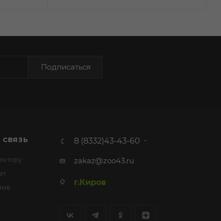
Подписаться
 СВЯЗЬ
8 (8332)43-43-60
ектору
zakaz@zoo43.ru
ет
г.Киров
зыв