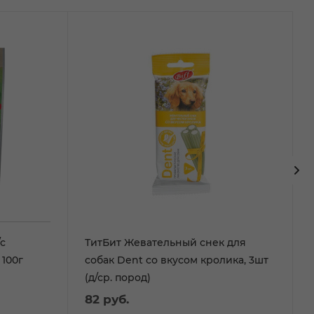
с
ТитБит Жевательный снек для
100г
собак Dent со вкусом кролика, 3шт
(д/ср. пород)
82
руб.