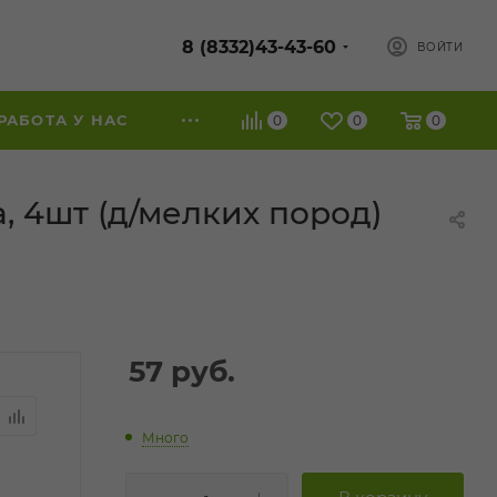
8 (8332)43-43-60
ВОЙТИ
РАБОТА У НАС
0
0
0
, 4шт (д/мелких пород)
57
руб.
Много