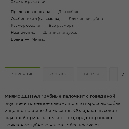
Характеристики
Предназначено для
—
Для собак
Особенности (лакомства)
—
Для чистки зубов
Размер собаки
—
Все размеры
Назначение
—
Для чистки зубов
Бренд
—
Мнямс
ОПИСАНИЕ
ОТЗЫВЫ
ОПЛАТА
ДОСТ
Мнямс ДЕНТАЛ "Зубные палочки" с говядиной
–
вкусное и полезное лакомство для взрослых собак
и щенков старше 3-х месяцев. Обладают высокой
вкусовой привлекательностью, предотвращают
появление зубного налета, обеспечивают