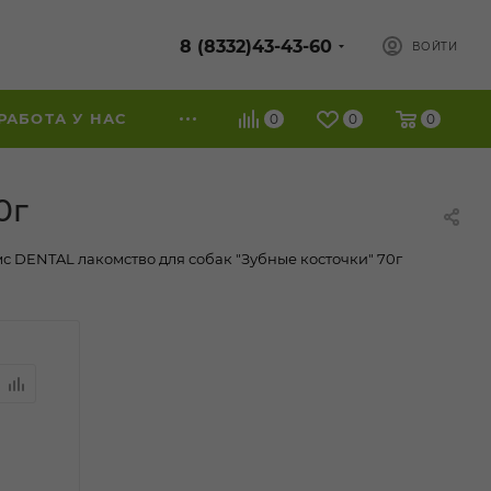
8 (8332)43-43-60
ВОЙТИ
РАБОТА У НАС
0
0
0
0г
с DENTAL лакомство для собак "Зубные косточки" 70г