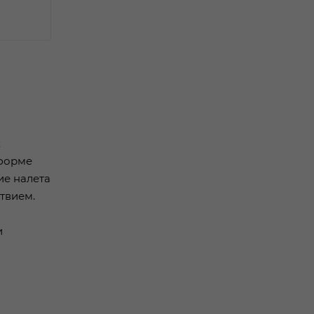
х
 форме
ие налета
твием.
и