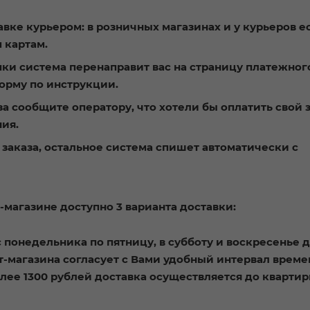
вке курьером: в розничных магазинах и у курьеров е
 картам.
пки система перенаправит вас на страницу платежног
орму по инструкции.
 сообщите оператору, что хотели бы оплатить свой з
ия.
ы заказа, остальное система спишет автоматически с
-магазине доступно 3 варианта доставки:
 с понедельника по пятницу,
в субботу и воскресенье 
т-магазина согласует с Вами удобный интервал време
олее 1300 рублей доставка осуществляется до кварти