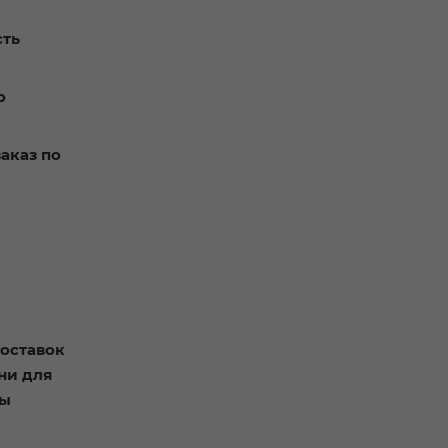
сть
о
аказ по
доставок
ни для
ры