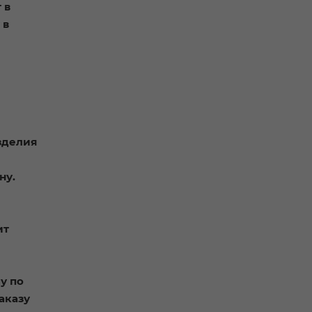
 в
 в
зделия
ну.
ит
у по
аказу