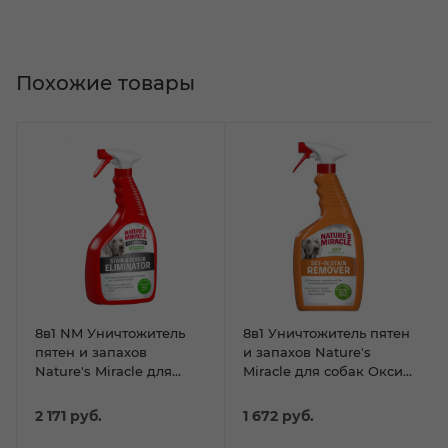
Похожие товары
8в1 NM Уничтожитель
8в1 Уничтожитель пятен
пятен и запахов
и запахов Nature's
Nature's Miracle для
Miracle для собак Окси-
собак c максимальным
формула, спрей 709 мл
эффектом, спрей 946 мл
2 171
руб.
1 672
руб.