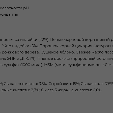
кислотности рН
оксиданты
ное мясо индейки (22%), Цельнозерновой коричневый р
), Жир индейки (5%), Порошок корней цикория (натурал
а рожкового дерева, Сушеное яблоко, Свежее масло лосос
ник ЭПК и ДГК, 1%), Пивные дрожжи (природный источн
а сульфат (1000 мг/кг), MSM (метилсульфонилметан, 40 мг/
 Сырая клетчатка: 3,5%; Сырой жир: 15%; Сырая зола: 7,5%
жирные кислоты: 2,7%; Омега 3 жирные кислоты: 0,6%.