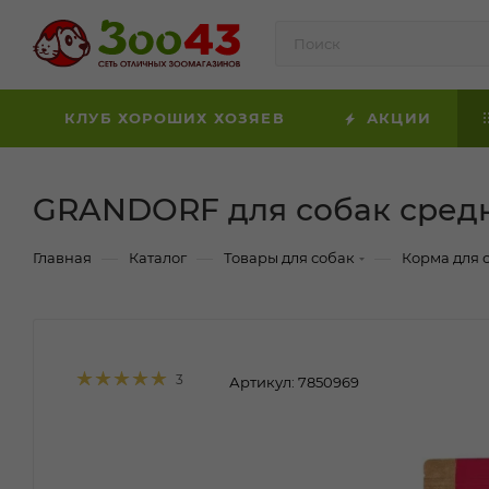
КЛУБ ХОРОШИХ ХОЗЯЕВ
АКЦИИ
GRANDORF для собак средн
—
—
—
Главная
Каталог
Товары для собак
Корма для 
3
Артикул:
7850969