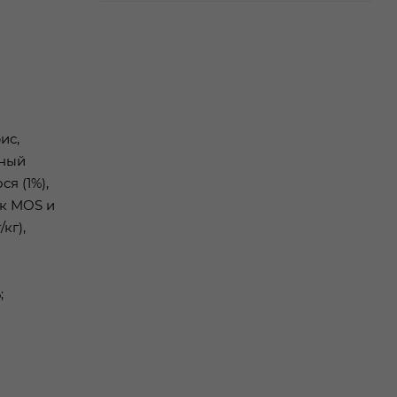
ис,
ьный
я (1%),
ик MOS и
кг),
;