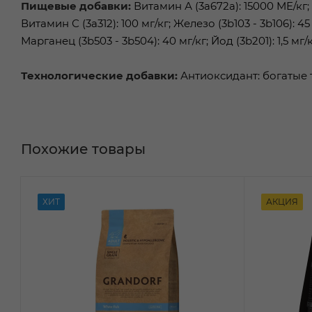
Пищевые добавки:
Витамин А (3а672а): 15000 МЕ/кг; 
Витамин С (3а312): 100 мг/кг; Железо (3b103 - 3b106): 45 
Марганец (3b503 - 3b504): 40 мг/кг; Йод (3b201): 1,5 мг/к
Технологические добавки:
Антиоксидант: богатые 
Похожие товары
ХИТ
АКЦИЯ