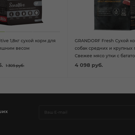
itive 1,8кг сухой корм для
GRANDORF Fresh Сухой ко
лишним весом
собак средних и крупных
Свежее мясо утки с батато
.
4 098
руб.
1 305
руб.
ших