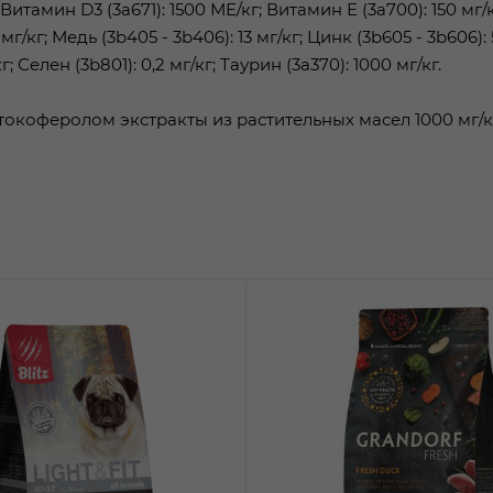
Витамин D3 (3а671): 1500 МЕ/кг; Витамин Е (3а700): 150 мг/к
мг/кг; Медь (3b405 - 3b406): 13 мг/кг; Цинк (3b605 - 3b606): 
г; Селен (3b801): 0,2 мг/кг; Таурин (3a370): 1000 мг/кг.
токоферолом экстракты из растительных масел 1000 мг/к