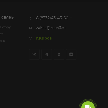
 СВЯЗЬ
8 (8332)43-43-60
ектору
zakaz@zoo43.ru
ет
г.Киров
зыв