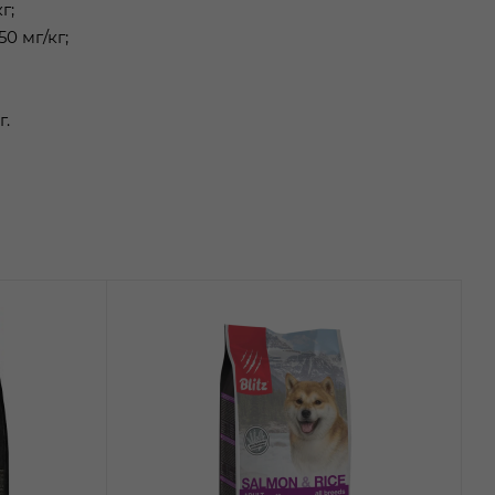
г;
50 мг/кг;
г.