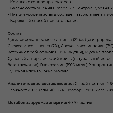
- Комплекс хондропротекторов
- Баланс соотношения Omega 6-3 Контроль уровня 
- Низкий уровень золы в составе Натуральные анти
- Бережный способ приготовления.
Состав
Дегидрированное мясо ягненка (22%), Дегидрирован
Свежее мясо ягненка (7%), Свежее мясо индейки (7%
источник пребиотиков: FOS и инулин), Мука из плод
Сушеный антарктический криль (натуральный источ
бета-глюканов), Глюкозамин (1500 мг/кг), Хондроитин
Сушеная клюква, юкка Мохаве.
Аналитические составляющие:
Сырой протеин: 26%;
Влажность: 9%; Кальций: 1,6%; Фосфор: 1,3%; Омега 6 
Метаболизируемая энергия:
4070 ккал/кг.