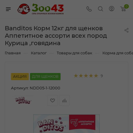
0
Banditos Корм 12кг для щенков
Аппетитное ассорти всех пород
Курица ,говядина
—
—
—
Главная
Каталог
Товары для собак
Корма для соб
9
АКЦИЯ
ДЛЯ ЩЕНКОВ
Артикул:
NDD05-1-12000