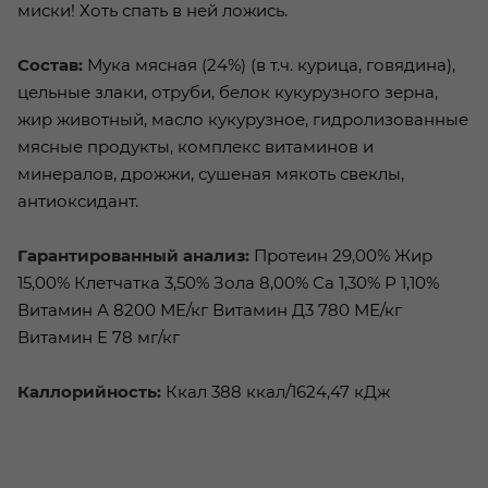
миски! Хоть спать в ней ложись.
Состав:
Мука мясная (24%) (в т.ч. курица, говядина),
цельные злаки, отруби, белок кукурузного зерна,
жир животный, масло кукурузное, гидролизованные
мясные продукты, комплекс витаминов и
минералов, дрожжи, сушеная мякоть свеклы,
антиоксидант.
Гарантированный анализ:
Протеин 29,00% Жир
15,00% Клетчатка 3,50% Зола 8,00% Са 1,30% Р 1,10%
Витамин А 8200 МЕ/кг Витамин Д3 780 МЕ/кг
Витамин Е 78 мг/кг
Каллорийность:
Ккал 388 ккал/1624,47 кДж