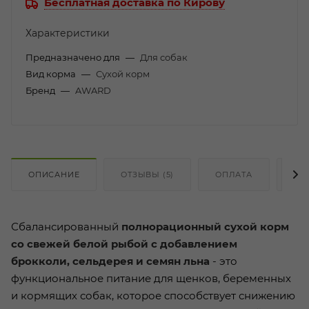
Бесплатная доставка по Кирову
Характеристики
Предназначено для
—
Для собак
Вид корма
—
Сухой корм
Бренд
—
AWARD
ОПИСАНИЕ
ОТЗЫВЫ (5)
ОПЛАТА
ДО
Сбалансированный
полнорационный сухой корм
со свежей белой рыбой с добавлением
брокколи, сельдерея и семян льна
- это
функциональное питание для щенков, беременных
и кормящих собак, которое способствует снижению