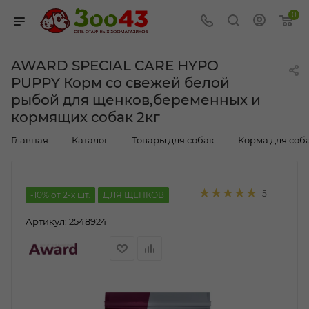
0
AWARD SPECIAL CARE HYPO
PUPPY Корм со свежей белой
рыбой для щенков,беременных и
кормящих собак 2кг
—
—
—
Главная
Каталог
Товары для собак
Корма для соб
5
-10% от 2-х шт.
ДЛЯ ЩЕНКОВ
Артикул:
2548924