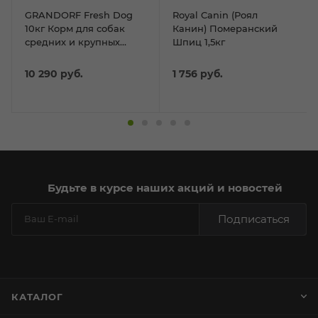
GRANDORF Fresh Dog
Royal Canin (Роял
10кг Корм для собак
Канин) Померанский
средних и крупных
Шпиц 1,5кг
пород Свежее филе
лосося с бататом
10 290
руб.
1 756
руб.
Будьте в курсе наших акций и новостей
Подписаться
КАТАЛОГ