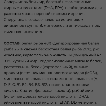
Содержит рыбий жир, богатый незаменимыми
жирными кислотами (DHA, EPA), необходимыми для
развития мозга, нервной системы и зрения.
Спирулина в составе является источником
витаминов группы В, минералов и антиоксидантов,
укрепляет иммунитет.
СОСТАВ:
белая рыба 46% (дегидрированная белая
рыба 26 %, свежая бескостная белая рыба 20%), рис,
чечевица, картофель, жир животный (очищенный на
99%, куриный жир), гидролизованные мясные белки,
растительный белок (картофельный), пивные
дрожжи (источник маннанолигосахаридов (MOS)),
минеральный комплекс, витаминный комплекс (A,
D, E, С, В1, В2, В4, B6, В12, ниацин, пантотеновая
кислота, биотин, фолиевая кислота), рыбий жир
(источник докозагексаеновой кислоты (DHA),
эйкозапентаеновой кислоты (EPA)), DL-метионин,