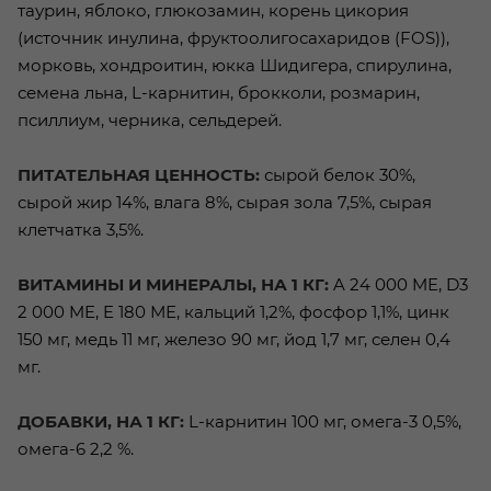
таурин, яблоко, глюкозамин, корень цикория
(источник инулина, фруктоолигосахаридов (FOS)),
морковь, хондроитин, юкка Шидигера, спирулина,
семена льна, L-карнитин, брокколи, розмарин,
псиллиум, черника, сельдерей.
ПИТАТЕЛЬНАЯ ЦЕННОСТЬ:
сырой белок 30%,
сырой жир 14%, влага 8%, сырая зола 7,5%, сырая
клетчатка 3,5%.
ВИТАМИНЫ И МИНЕРАЛЫ, НА 1 КГ:
A 24 000 ME, D3
2 000 ME, E 180 МЕ, кальций 1,2%, фосфор 1,1%, цинк
150 мг, медь 11 мг, железо 90 мг, йод 1,7 мг, селен 0,4
мг.
ДОБАВКИ, НА 1 КГ:
L-карнитин 100 мг, омега-3 0,5%,
омега-6 2,2 %.