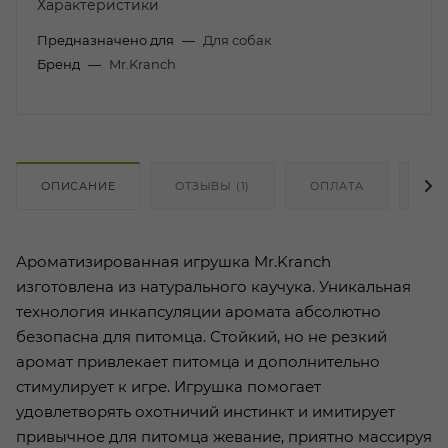
Характеристики
Предназначено для
—
Для собак
Бренд
—
Mr.Kranch
ОПИСАНИЕ
ОТЗЫВЫ (1)
ОПЛАТА
ДО
Ароматизированная игрушка Mr.Kranch
изготовлена из натурального каучука. Уникальная
технология инкапсуляции аромата абсолютно
безопасна для питомца. Стойкий, но не резкий
аромат привлекает питомца и дополнительно
стимулирует к игре. Игрушка помогает
удовлетворять охотничий инстинкт и имитирует
привычное для питомца жевание, приятно массируя