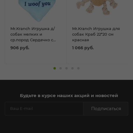
Mr.Kranch Игрушка д/
Mr.Kranch Игрушка для
собак мелких и
собак Краб 22*20 см
ср.пород Сердечко с
красная
канатом и пищалкой
906
руб.
1 066
руб.
15*12*4см голуб.
Будьте в курсе наших акций и новостей
Подписаться