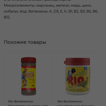
Микроэлементы: марганец, железо, медь, цинк,
кобальт, йод. Витамины: А, D3, Е, К, В1, В2, В3, В5, В6,
В12.
Похожие товары
Rio Витаминно-
Rio Витаминно-
Минеральная смесь для
минеральные гранулы