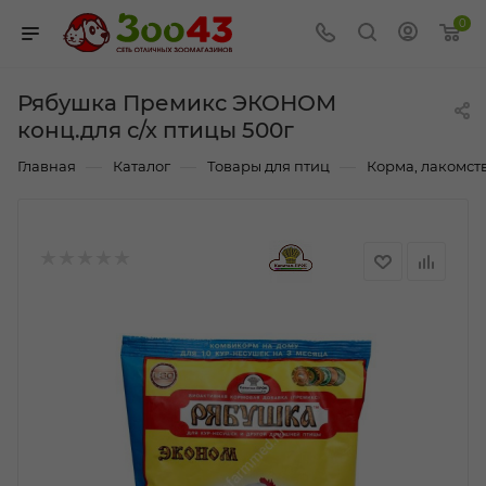
0
Рябушка Премикс ЭКОНОМ
конц.для с/х птицы 500г
—
—
—
Главная
Каталог
Товары для птиц
Корма, лакомст