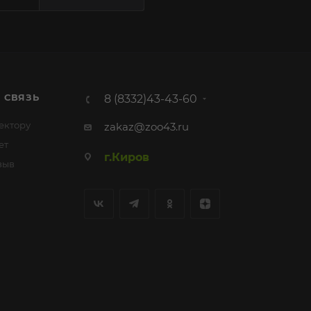
 СВЯЗЬ
8 (8332)43-43-60
ектору
zakaz@zoo43.ru
ет
г.Киров
зыв