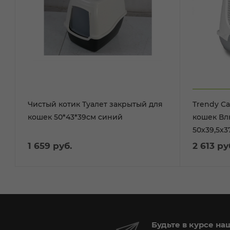
Чистый котик Туалет закрытый для
Trendy Cat Туалет закрытый
кошек 50*43*39см синий
кошек В
50х39,5х3
1 659
руб.
2 613
ру
Будьте в курсе на