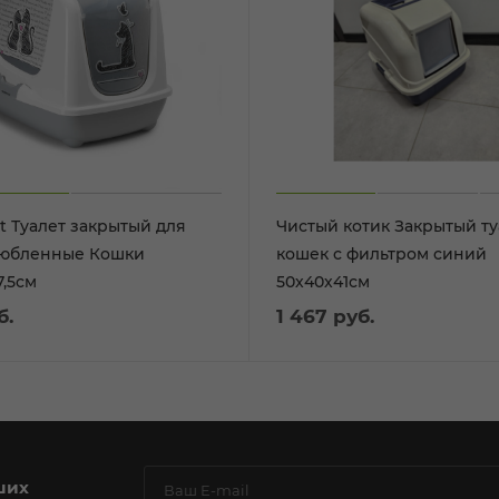
 для
Чистый котик Закрытый ту
любленные Кошки
кошек с фильтром синий
7,5см
50х40х41см
б.
1 467
руб.
ших