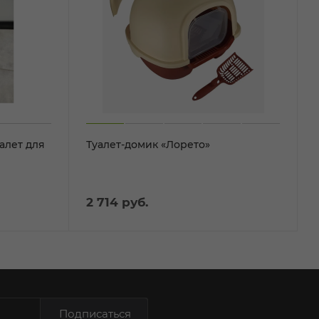
алет для
Туалет-домик «Лорето»
2 714
руб.
Подписаться