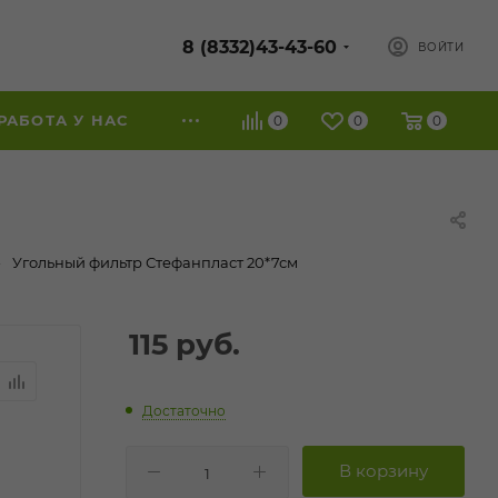
8 (8332)43-43-60
ВОЙТИ
РАБОТА У НАС
0
0
0
—
Угольный фильтр Стефанпласт 20*7см
115
руб.
Достаточно