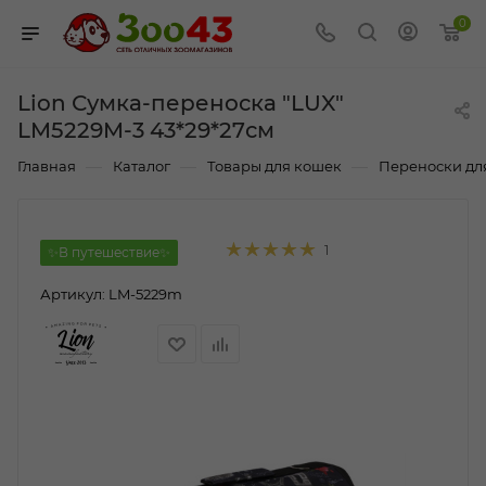
0
Lion Сумка-переноска "LUX"
LM5229M-3 43*29*27см
—
—
—
Главная
Каталог
Товары для кошек
Переноски дл
1
✨В путешествие✨
Артикул:
LM-5229m