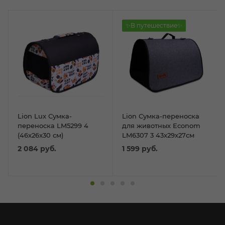
✨В путешествие✨
Lion Lux Сумка-
Lion Сумка-переноска
переноска LM5299 4
для животных Econom
(46x26x30 см)
LM6307 3 43x29x27см
2 084
руб.
1 599
руб.