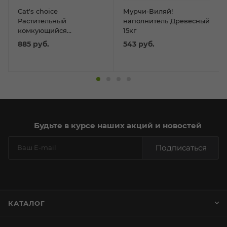
Cat's choice
Мурчи-Виляй!
Растительный
наполнитель Древесный
комкующийся
15кг
наполнитель тофу с
885
руб.
543
руб.
ароматом "Персик" 6
л/2,5 кг
Будьте в курсе наших акций и новостей
Подписаться
КАТАЛОГ