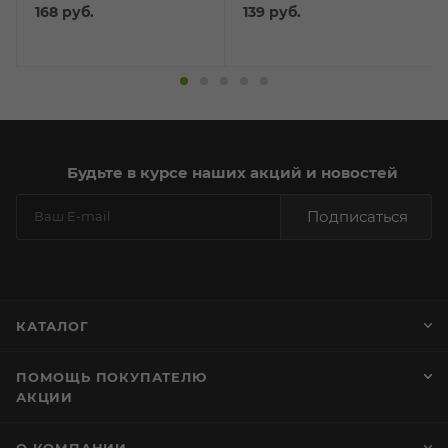
цыпленком и клюквой
для кошек и котят с
168
руб.
139
руб.
"Профилактика МКБ"
паштетом из курицей
60г
40г
Будьте в курсе наших акций и новостей
Подписаться
КАТАЛОГ
ПОМОЩЬ ПОКУПАТЕЛЮ
АКЦИИ