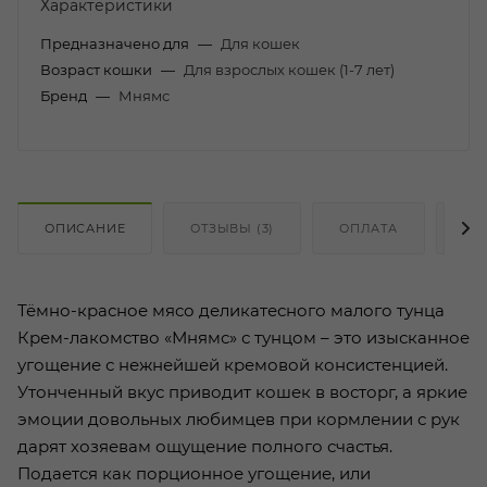
Характеристики
Предназначено для
—
Для кошек
Возраст кошки
—
Для взрослых кошек (1-7 лет)
Бренд
—
Мнямс
ОПИСАНИЕ
ОТЗЫВЫ (3)
ОПЛАТА
ДО
Тёмно-красное мясо деликатесного малого тунца
Крем-лакомство «Мнямс» с тунцом – это изысканное
угощение с нежнейшей кремовой консистенцией.
Утонченный вкус приводит кошек в восторг, а яркие
эмоции довольных любимцев при кормлении с рук
дарят хозяевам ощущение полного счастья.
Подается как порционное угощение, или