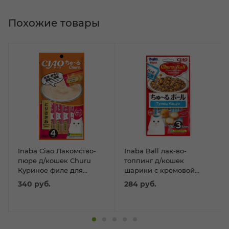
Похожие товары
Inaba Ciao Лакомство-
Inaba Ball лак-во-
пюре д/кошек Churu
топпинг д/кошек
Куриное филе для
шарики с кремовой
поддержания здоровья
начинкой тунец Кацуо
340
руб.
284
руб.
кожи и шерсти 14г * 4
10г*3шт