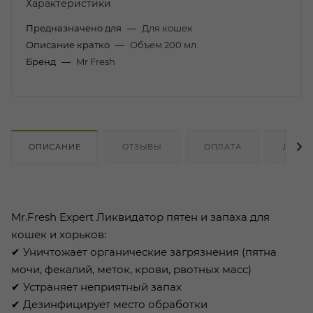
Характеристики
Предназначено для
—
Для кошек
Описание кратко
—
Объем 200 мл.
Бренд
—
Mr Fresh
ОПИСАНИЕ
ОТЗЫВЫ
ОПЛАТА
ДОСТ
Mr.Fresh Expert Ликвидатор пятен и запаха для
кошек и хорьков:
✔ Уничтожает органические загрязнения (пятна
мочи, фекалий, меток, крови, рвотных масс)
✔ Устраняет неприятный запах
✔ Дезинфицирует место обработки