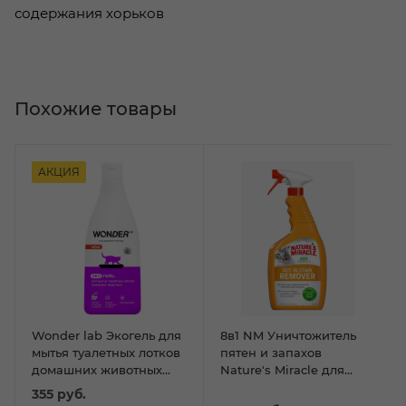
содержания хорьков
Похожие товары
АКЦИЯ
Wonder lab Экогель для
8в1 NM Уничтожитель
мытья туалетных лотков
пятен и запахов
домашних животных
Nature's Miracle для
0,55 л
кошек Окси-формула,
355
руб.
спрей 709 мл