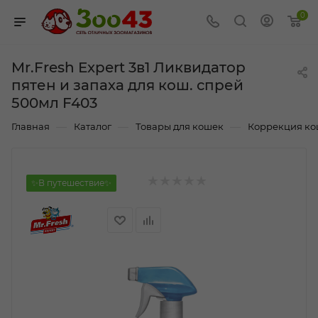
0
Mr.Fresh Expert 3в1 Ликвидaтор
пятен и запаха для кош. спрей
500мл F403
—
—
—
Главная
Каталог
Товары для кошек
Коррекция кош
✨В путешествие✨