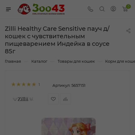
0
Zilli Healthy Care Sensitive пауч д/
кошек с чувствительным
пищеварением Индейка в соусе
85г
—
—
—
Главная
Каталог
Товары для кошек
Корм для кош
1
Артикул:
5657151