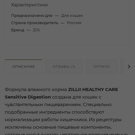
Характеристики
Предназначено для
—
Для кошек
Страна производитель
—
Россия
Бренд
—
Zilli
ОПИСАНИЕ
ОТЗЫВЫ (1)
ОПЛАТА
ДО
Формула влажного корма
ZILLII HEALTHY CARE
Sensitive Digestion
создана для кошек с
чувствительным пищеварением. Специально
подобранные ингредиенты способствуют
нормализации работы кишечника. Из рецептуры
исключены основные пищевые компоненты,
которые могут оказать негативное влияние именно