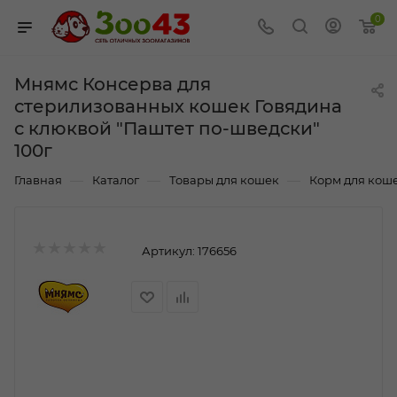
0
Мнямс Консерва для
стерилизованных кошек Говядина
с клюквой "Паштет по-шведски"
100г
—
—
—
Главная
Каталог
Товары для кошек
Корм для кош
Артикул:
176656