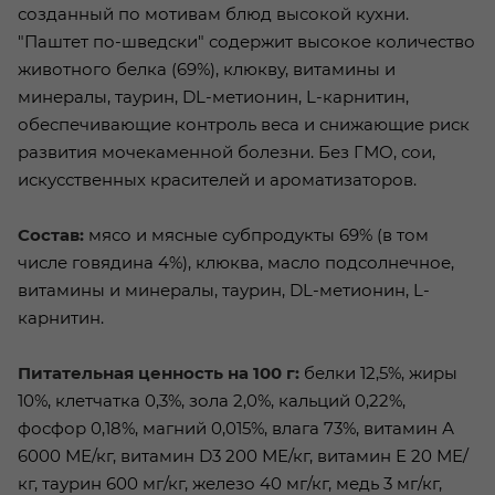
созданный по мотивам блюд высокой кухни.
"Паштет по-шведски" содержит высокое количество
животного белка (69%), клюкву, витамины и
минералы, таурин, DL-метионин, L-карнитин,
обеспечивающие контроль веса и снижающие риск
развития мочекаменной болезни. Без ГМО, сои,
искусственных красителей и ароматизаторов.
Состав:
мясо и мясные субпродукты 69% (в том
числе говядина 4%), клюква, масло подсолнечное,
витамины и минералы, таурин, DL-метионин, L-
карнитин.
Питательная ценность на 100 г:
белки 12,5%, жиры
10%, клетчатка 0,3%, зола 2,0%, кальций 0,22%,
фосфор 0,18%, магний 0,015%, влага 73%, витамин А
6000 МЕ/кг, витамин D3 200 МЕ/кг, витамин Е 20 МЕ/
кг, таурин 600 мг/кг, железо 40 мг/кг, медь 3 мг/кг,