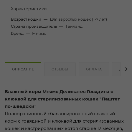
Характеристики
Возраст кошки
—
Для взрослых кошек (1-7 лет)
Страна производитель
—
Тайланд
Бренд
—
Мнямс
ОПИСАНИЕ
ОТЗЫВЫ
ОПЛАТА
ДОСТ
Влажный корм Мнямс Деликатес Говядина с
клюквой для стерилизованных кошек "Паштет
по-шведски"
Полнорационный сбалансированный влажный
корм с говядиной и клюквой для стерилизованных
кошек и кастрированных котов старше 12 месяцев,