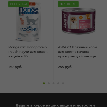
ВЕРНУЛСЯ
ДЛЯ КОТЯТ
Monge Cat Monoprotein
AWARD Влажный корм
Pouch паучи для кошек
для котят с начала
индейка 85г
прикорма до 4 месяцев,
беременных и кошек
паштет Индейка 200гр
139
руб.
255
руб.
Будьте в курсе наших акций и новостей